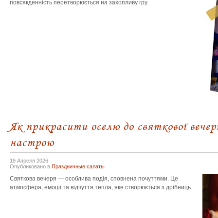
повсякденність перетворюється на захопливу гру.
Як прикрасити оселю до святкової вечері
настрою
19 Апреля 2026
Опубликовано в
Праздничные салаты
Святкова вечеря — особлива подія, сповнена почуттями. Це
атмосфера, емоції та відчуття тепла, яке створюється з дрібниць.