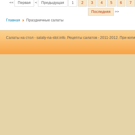
<<
Первая
<
Предыдущая
1
2
3
4
5
6
7
Последняя
>>
Главная
Праздничные салаты
Салаты на стол - salaty-na-stol.info. Рецепты салатов - 2011-2012. При 