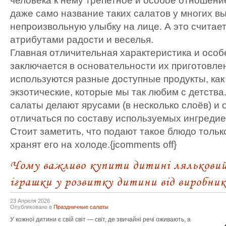
человека к нему трепетное и особое отношение
даже само название таких салатов у многих в
непроизвольную улыбку на лице. А это счита
атрибутами радости и веселья.
Главная отличительная характеристика и особ
заключается в основательности их приготовлен
используются разные доступные продукты, как
экзотические, которые мы так любим с детства
салаты делают ярусами (в несколько слоёв) и 
отличаться по составу используемых ингредие
Стоит заметить, что подают такое блюдо тольк
хранят его на холоде.{jcomments off}
Чому важливо купити дитині ляльковий
іграшки у розвитку дитини від виробник
23 Апреля 2026
Опубликовано в
Праздничные салаты
У кожної дитини є свій світ — світ, де звичайні речі оживають, а